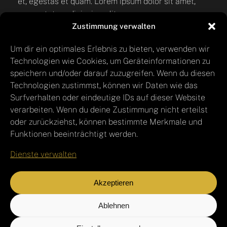
et, egestas et quam. Lorem ipsum dolor sit amet,
consectetur adipiscing elit.
Zustimmung verwalten
Um dir ein optimales Erlebnis zu bieten, verwenden wir
Technologien wie Cookies, um Geräteinformationen zu
speichern und/oder darauf zuzugreifen. Wenn du diesen
“Alex was there every step of the way and
Technologien zustimmst, können wir Daten wie das
Surfverhalten oder eindeutige IDs auf dieser Website
brought my vision further than I could
verarbeiten. Wenn du deine Zustimmung nicht erteilst
have imagined!”
oder zurückziehst, können bestimmte Merkmale und
Funktionen beeinträchtigt werden.
Josh Margolis
Dienste verwalten
Founder of DAF
Akzeptieren
Ablehnen