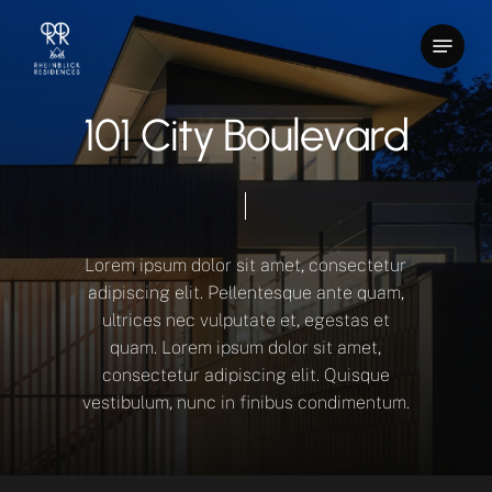
Skip
Menu
to
Close
main
Menu
content
1
0
1
C
i
t
y
B
o
u
l
e
v
a
r
d
Lorem
ipsum
dolor
sit
amet,
consectetur
adipiscing
elit.
Pellentesque
ante
quam,
ultrices
nec
vulputate
et,
egestas
et
quam.
Lorem
ipsum
dolor
sit
amet,
consectetur
adipiscing
elit.
Quisque
vestibulum,
nunc
in
finibus
condimentum.